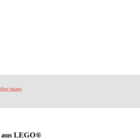
lber bauen
er aus LEGO®